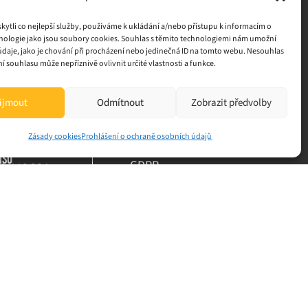
ytli co nejlepší služby, používáme k ukládání a/nebo přístupu k informacím o
hnologie jako jsou soubory cookies. Souhlas s těmito technologiemi nám umožní
daje, jako je chování při procházení nebo jedinečná ID na tomto webu. Nesouhlas
 souhlasu může nepříznivě ovlivnit určité vlastnosti a funkce.
na servis
INFORMACE PRO VÁS
ijmout
Odmítnout
Zobrazit předvolby
Všeobecné obchodní
2 111 128
podmínky
pekass.cz
Zásady cookies
Prohlášení o ochraně osobních údajů
Zásady cookies
isu
GDPR
02 446 334
77 454 941