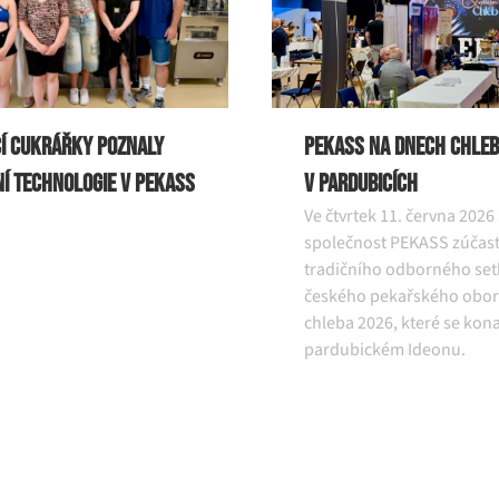
í cukrářky poznaly
PEKASS na Dnech chleb
í technologie v PEKASS
v Pardubicích
Ve čtvrtek 11. června 2026
společnost PEKASS zúčast
tradičního odborného set
českého pekařského obor
chleba 2026, které se kona
pardubickém Ideonu.