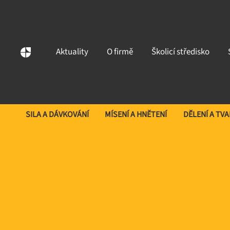
Aktuality
O firmě
Školicí středisko
SILA A DÁVKOVÁNÍ
MÍSENÍ A HNĚTENÍ
DĚLENÍ A TV