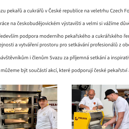
Svazu pekařů a cukrářů v České republice na veletrhu Czech
upráce na českobudějovickém výstavišti a velmi si vážíme dů
ředevším podpora moderního pekařského a cukrářského řeme
ejnosti a vytváření prostoru pro setkávání profesionálů z ob
vštěvníkům i členům Svazu za příjemná setkání a inspirati
e můžeme být součástí akcí, které podporují české pekařství a