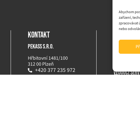
Abychom posk
zařízení, tec
zpracovávat ú
nebo odvolání
Kontakt
Kontakty 
PEKASS s.r.o.
Nonstop
Př
+420 60
Hřbitovní 1481/100
servis@
312 00 Plzeň
+420 377 235 972
vedoucí serv
+ 420 6
pekass@pekass.cz
+ 420 3
IČO: 48365629
DIČ: CZ48365629