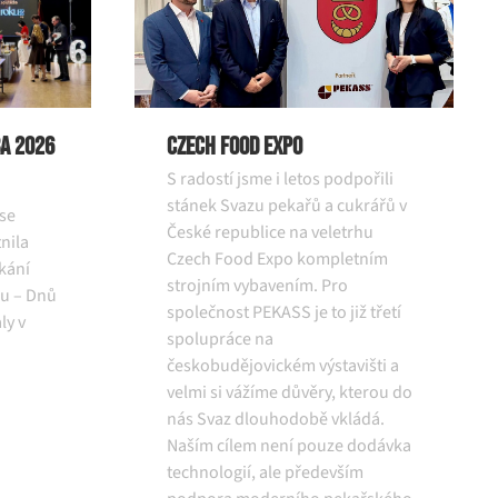
a 2026
Czech Food Expo
S radostí jsme i letos podpořili
stánek Svazu pekařů a cukrářů v
 se
České republice na veletrhu
nila
Czech Food Expo kompletním
kání
strojním vybavením. Pro
u – Dnů
společnost PEKASS je to již třetí
ly v
spolupráce na
českobudějovickém výstavišti a
velmi si vážíme důvěry, kterou do
nás Svaz dlouhodobě vkládá.
Naším cílem není pouze dodávka
technologií, ale především