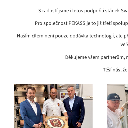
S radostí jsme i letos podpořili stánek 
Pro společnost PEKASS je to již třetí spol
Naším cílem není pouze dodávka technologií, ale p
veř
Děkujeme všem partnerům, ná
Těší nás, ž