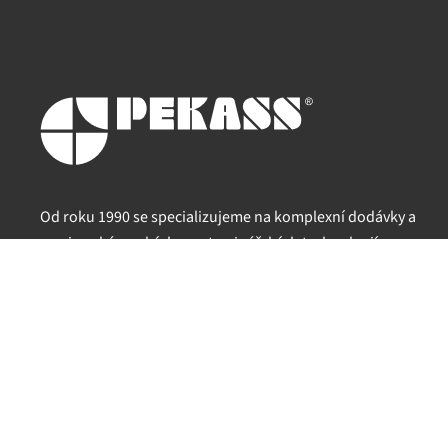
Od roku 1990 se specializujeme na komplexní dodávky a
servis pekárenských a potravinářských technologií.
Společnost PEKASS s.r.o. spojuje technické know-how,
kvalitní výrobky a profesionální servisní služby s cílem
přinášet efektivní a dlouhodobě udržitelná řešení pro vaše
provozy.