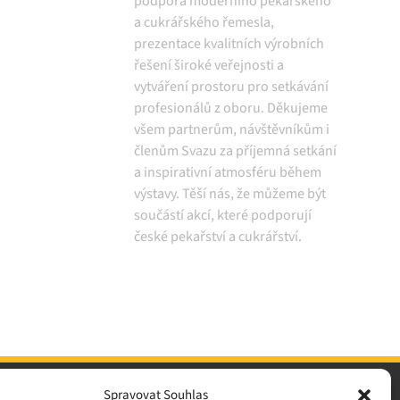
podpora moderního pekařského
a cukrářského řemesla,
prezentace kvalitních výrobních
řešení široké veřejnosti a
vytváření prostoru pro setkávání
profesionálů z oboru. Děkujeme
všem partnerům, návštěvníkům i
členům Svazu za příjemná setkání
a inspirativní atmosféru během
výstavy. Těší nás, že můžeme být
součástí akcí, které podporují
české pekařství a cukrářství.
Spravovat Souhlas