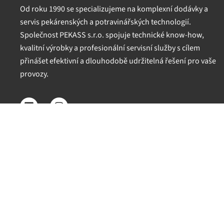
Od roku 1990 se specializujeme na komplexní dodávky a
servis pekárenských a potravinářských technologií.
Společnost PEKASS s.r.o. spojuje technické know-how,
kvalitní výrobky a profesionální servisní služby s cílem
přinášet efektivní a dlouhodobě udržitelná řešení pro vaše
provozy.