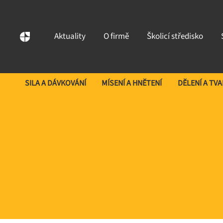
Aktuality
O firmě
Školicí středisko
SILA A DÁVKOVÁNÍ
MÍSENÍ A HNĚTENÍ
DĚLENÍ A TV