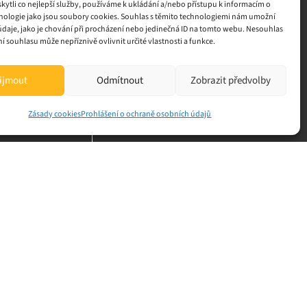
Zásady cookies
ytli co nejlepší služby, používáme k ukládání a/nebo přístupu k informacím o
hnologie jako jsou soubory cookies. Souhlas s těmito technologiemi nám umožní
isu
GDPR
02 446 334
daje, jako je chování při procházení nebo jedinečná ID na tomto webu. Nesouhlas
 souhlasu může nepříznivě ovlivnit určité vlastnosti a funkce.
77 454 941
ijmout
Odmítnout
Zobrazit předvolby
Zásady cookies
Prohlášení o ochraně osobních údajů