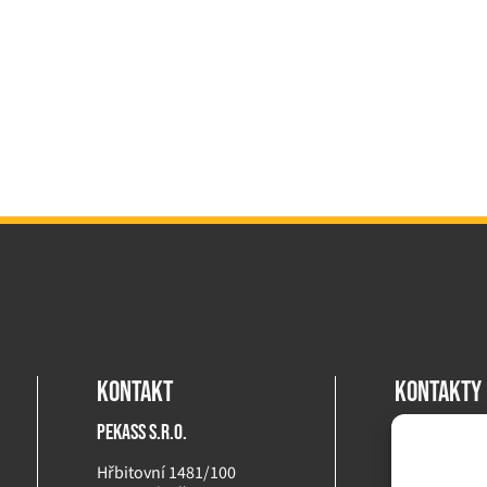
Kontakt
Kontakty 
PEKASS s.r.o.
Nonstop
+420 60
Hřbitovní 1481/100
servis@