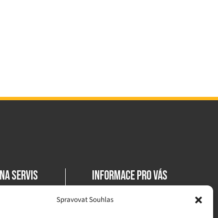
na servis
INFORMACE PRO VÁS
Všeobecné obchodní
2 111 128
Spravovat Souhlas
podmínky
pekass.cz