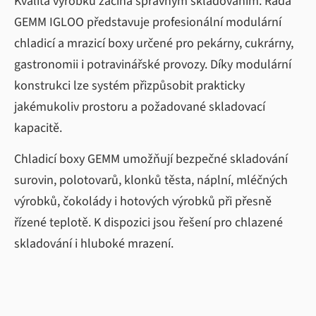
Kvalita výrobků začíná správným skladováním. Řada
GEMM IGLOO představuje profesionální modulární
chladicí a mrazicí boxy určené pro pekárny, cukrárny,
gastronomii i potravinářské provozy. Díky modulární
konstrukci lze systém přizpůsobit prakticky
jakémukoliv prostoru a požadované skladovací
kapacitě.
Chladicí boxy GEMM umožňují bezpečné skladování
surovin, polotovarů, klonků těsta, náplní, mléčných
výrobků, čokolády i hotových výrobků při přesně
řízené teplotě. K dispozici jsou řešení pro chlazené
skladování i hluboké mrazení.