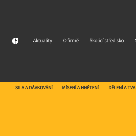
Aktuality
O firmě
Školicí středisko
SILA A DÁVKOVÁNÍ
MÍSENÍ A HNĚTENÍ
DĚLENÍ A TV