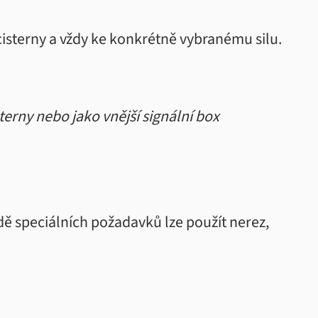
í cisterny a vždy ke konkrétně vybranému silu.
terny nebo jako vnější signální box
adě speciálních požadavků lze použít nerez,