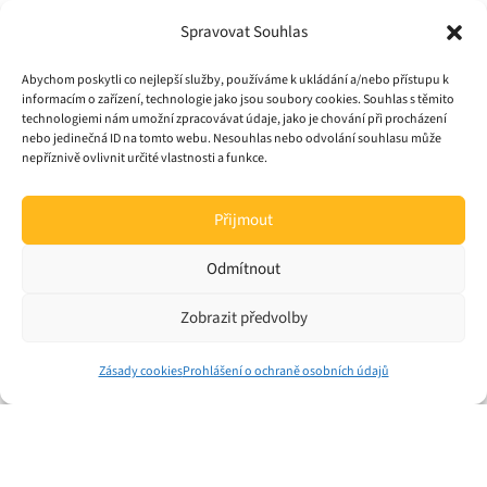
LevControl
Spravovat Souhlas
LevControl Green+2 - je užitečným a nezbytným
vybavením pro řemeslné pekárny i demo pekárny
Abychom poskytli co nejlepší služby, používáme k ukládání a/nebo přístupu k
průmyslových provozů, cukrárny, pizzerie apod.,
informacím o zařízení, technologie jako jsou soubory cookies. Souhlas s těmito
kde probíhá výroba kynutých výrobků. Zařízení
technologiemi nám umožní zpracovávat údaje, jako je chování při procházení
umožňuje řízené prodloužené kynutí, zároveň
nebo jedinečná ID na tomto webu. Nesouhlas nebo odvolání souhlasu může
nepříznivě ovlivnit určité vlastnosti a funkce.
omezuje nutnost práce v noci.
Ke stažení:
Stokynárna Tecnomac Lev Control
Přijmout
Odmítnout
Zobrazit předvolby
Zásady cookies
Prohlášení o ochraně osobních údajů